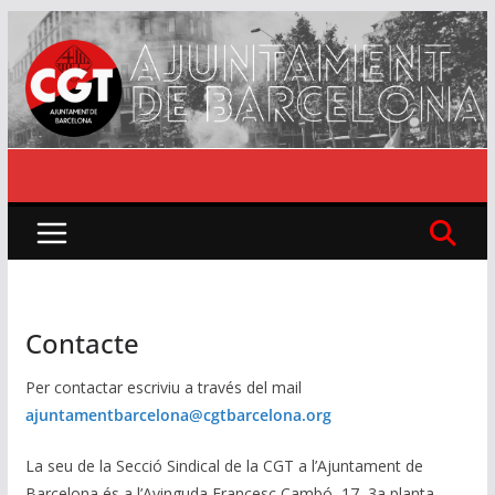
Skip
to
content
Contacte
Per contactar escriviu a través del mail
ajuntamentbarcelona@cgtbarcelona.org
La seu de la Secció Sindical de la CGT a l’Ajuntament de
Barcelona és a l’Avinguda Francesc Cambó, 17, 3a planta,