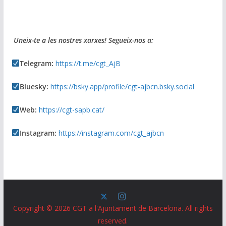
Uneix-te a les nostres xarxes! Segueix-nos a:
Telegram:
https://t.me/cgt_AjB
Bluesky:
https://bsky.app/profile/cgt-ajbcn.bsky.social
Web:
https://cgt-sapb.cat/
Instagram:
https://instagram.com/cgt_ajbcn
Copyright © 2026
CGT a l'Ajuntament de Barcelona
. All rights
reserved.