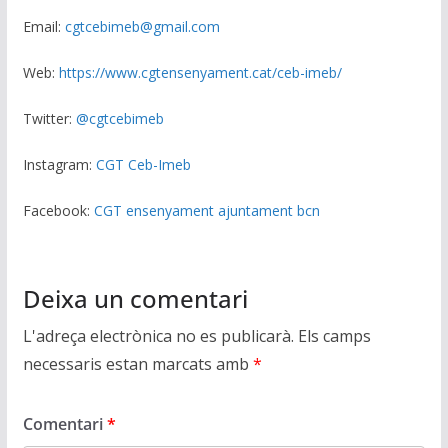
Email:
cgtcebimeb@gmail.com
Web:
https://www.cgtensenyament.cat/ceb-imeb/
Twitter:
@cgtcebimeb
Instagram:
CGT Ceb-Imeb
Facebook:
CGT ensenyament ajuntament bcn
Deixa un comentari
L'adreça electrònica no es publicarà.
Els camps
necessaris estan marcats amb
*
Comentari
*