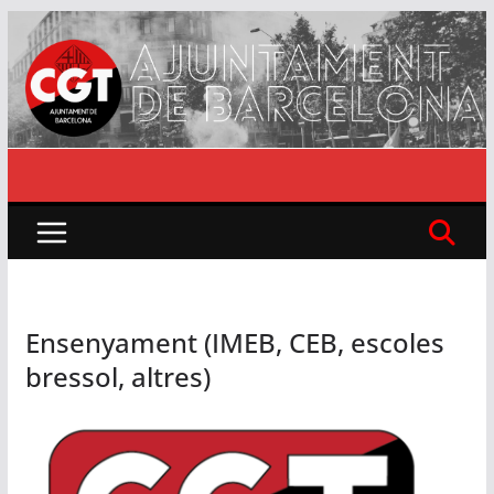
Skip
to
content
Ensenyament (IMEB, CEB, escoles
bressol, altres)