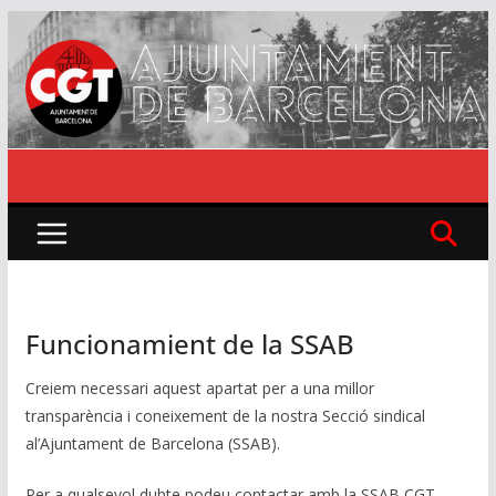
Skip
to
content
Funcionamient de la SSAB
Creiem necessari aquest apartat per a una millor
transparència i coneixement de la nostra Secció sindical
al’Ajuntament de Barcelona (SSAB).
Per a qualsevol dubte podeu contactar amb la SSAB CGT