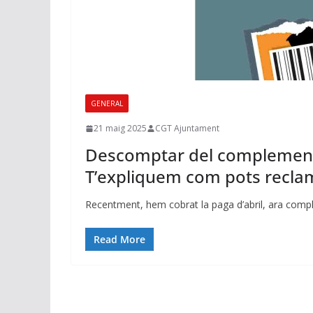
GENERAL
21 maig 2025
CGT Ajuntament
Descomptar del complement d
T’expliquem com pots reclam
Recentment, hem cobrat la paga d’abril, ara comple
Read More