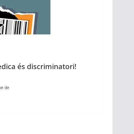
ica és discriminatori!
me de