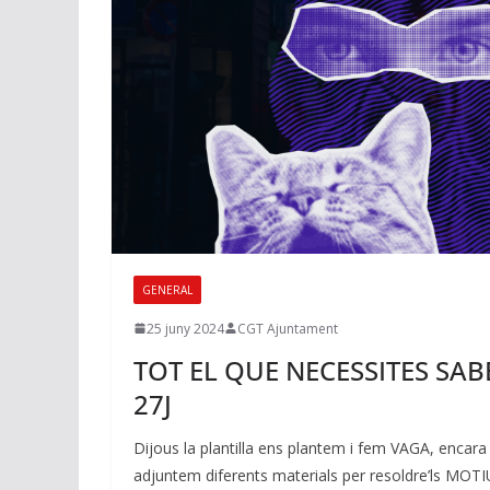
GENERAL
25 juny 2024
CGT Ajuntament
TOT EL QUE NECESSITES SAB
27J
Dijous la plantilla ens plantem i fem VAGA, encara
adjuntem diferents materials per resoldre’ls MOTI