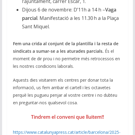
l’ajuntament, carrer Escar, 1.
Dijous 6 de novembre: D’11h a 14 h –
Vaga
parcial
. Manifestació a les 11.30 h a la Plaça
Sant Miquel.
Fem una crida al conjunt de la plantilla i la resta de
sindicats a sumar-se a les aturades parcials.
És el
moment de dir prou i no permetre més retrocessos en
les nostres condicions laborals.
Aquests dies visitarem els centres per donar tota la
informació, us fem arribar el cartell i les octavetes
perquè les pugueu penjar al vostre centre i no dubteu
en preguntar-nos qualsevol cosa.
Tindrem el conveni que lluitem!!
https://www.catalunyapress.cat/article/barcelona/2025-