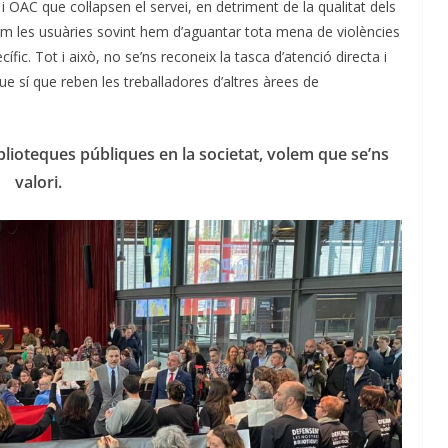
i OAC que col·lapsen el servei, en detriment de la qualitat dels
com les usuàries sovint hem d’aguantar tota mena de violències
ic. Tot i això, no se’ns reconeix la tasca d’atenció directa i
sí que reben les treballadores d’altres àrees de
blioteques públiques en la societat, volem que se’ns
valori.