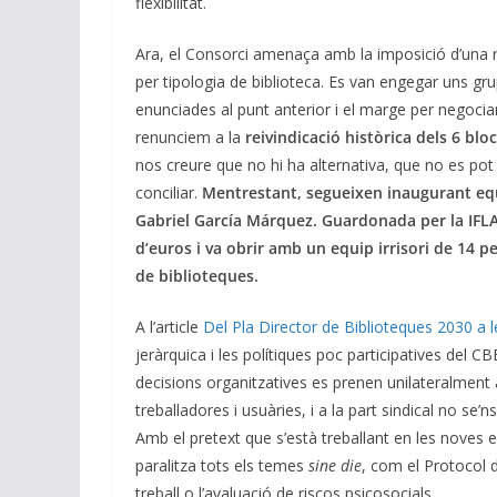
flexibilitat.
Ara, el Consorci amenaça amb la imposició d’una re
per tipologia de biblioteca. Es van engegar uns gru
enunciades al punt anterior i el marge per negociar
renunciem a la
reivindicació històrica dels 6 blo
nos creure que no hi ha alternativa, que no es pot
conciliar.
Mentrestant, segueixen inaugurant eq
Gabriel García Márquez. Guardonada per la IFLA 
d’euros i va obrir amb un equip irrisori de 14 
de biblioteques.
A l’article
Del Pla Director de Biblioteques 2030 a 
jeràrquica i les polítiques poc participatives del 
decisions organitzatives es prenen unilateralment 
treballadores i usuàries, i a la part sindical no se’n
Amb el pretext que s’està treballant en les noves e
paralitza tots els temes
sine die
, com el Protocol d’
treball o l’avaluació de riscos psicosocials.