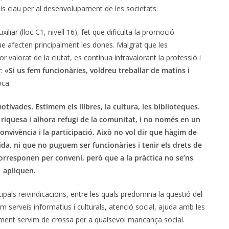
is clau per al desenvolupament de les societats.
iar (lloc C1, nivell 16), fet que dificulta la promoció
que afecten principalment les dones. Malgrat que les
 valorat de la ciutat, es continua infravalorant la professió i
r:
«Si us fem funcionàries, voldreu treballar de matins i
oca.
ivades. Estimem els llibres, la cultura, les biblioteques.
 riquesa i alhora refugi de la comunitat, i no només en un
 convivència i la participació. Això no vol dir que hàgim de
 vida, ni que no puguem ser funcionàries i tenir els drets de
corresponen per conveni, però que a la pràctica no se’ns
apliquen.
cipals reivindicacions, entre les quals predomina la qüestió del
 serveis informatius i culturals, atenció social, ajuda amb les
alment servim de crossa per a qualsevol mancança social.