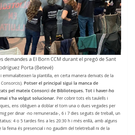
ves demandes a El Born CCM durant el pregó de Sant
Rodríguez Porta (Betevé)
mmalalteixen la plantilla, en certa manera derivats de la
i Consorcis).
Potser el principal sigui la manca de
tzats pel mateix Consorci de Biblioteques. Tot i haver-ho
mai s’ha volgut solucionar.
Per cobrir tots els taulells i
teques, ens obliguen a doblar el torn una o dues vegades per
ig per dinar -no remunerada-, 6 i 7 dies seguits de treball, un
tatius: 4 o 5 tardes fins a les 20:30 h i més enllà, amb alguns
la feina és presencial i no gaudim del teletreball ni de la