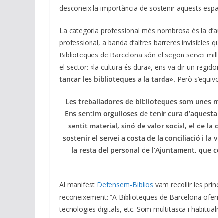
desconeix la importància de sostenir aquests espa
La categoria professional més nombrosa és la d’auxil
professional, a banda d’altres barreres invisibles 
Biblioteques de Barcelona són el segon servei millor
el sector: «la cultura és dura», ens va dir un regido
tancar les biblioteques a la tarda».
Però s’equiv
Les treballadores de biblioteques som unes mot
Ens sentim orgulloses de tenir cura d’aquesta
sentit material, sinó de valor social, el de la
sostenir el servei a costa de la conciliació i la
la resta del personal de l’Ajuntament, que 
Al manifest
Defensem-Biblios
vam recollir les prin
reconeixement: “A Biblioteques de Barcelona oferim
tecnologies digitals, etc. Som multitasca i habitu