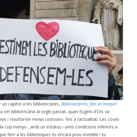
 un capítol a les bibliotecàries,
Bibliotecàries: fins al monyo!
ava ser bibliotecària al segle passat, quan Eugeni d’Ors va
ys i resultarien menys costoses»,
fins a l’actualitat. Les coses
cada cop menys-, amb un estatus i unes condicions inferiors a
que fem a les biblioteques és encara prou invisible i es