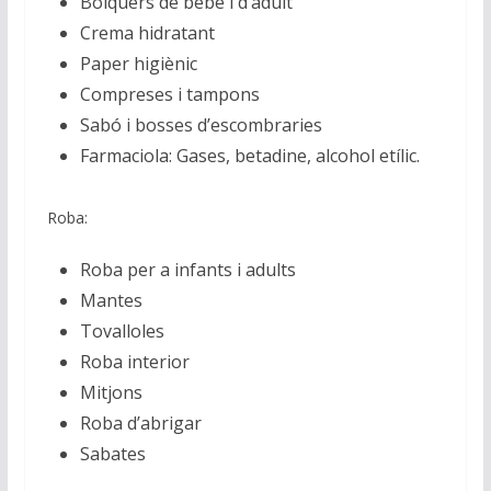
Bolquers de bebè i d’adult
Crema hidratant
Paper higiènic
Compreses i tampons
Sabó i bosses d’escombraries
Farmaciola: Gases, betadine, alcohol etílic.
Roba:
Roba per a infants i adults
Mantes
Tovalloles
Roba interior
Mitjons
Roba d’abrigar
Sabates