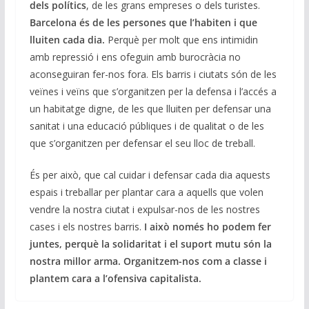
dels polítics
, de les grans empreses o dels turistes.
Barcelona és de les persones que l’habiten i que
lluiten cada dia.
Perquè per molt que ens intimidin
amb repressió i ens ofeguin amb burocràcia no
aconseguiran fer-nos fora. Els barris i ciutats són de les
veïnes i veïns que s’organitzen per la defensa i l’accés a
un habitatge digne, de les que lluiten per defensar una
sanitat i una educació públiques i de qualitat o de les
que s’organitzen per defensar el seu lloc de treball.
És per això, que cal cuidar i defensar cada dia aquests
espais i treballar per plantar cara a aquells que volen
vendre la nostra ciutat i expulsar-nos de les nostres
cases i els nostres barris.
I això només ho podem fer
juntes, perquè
la solidaritat i el suport mutu són la
nostra millor arma. Organitzem-nos com a classe i
plantem cara a l’ofensiva capitalista.