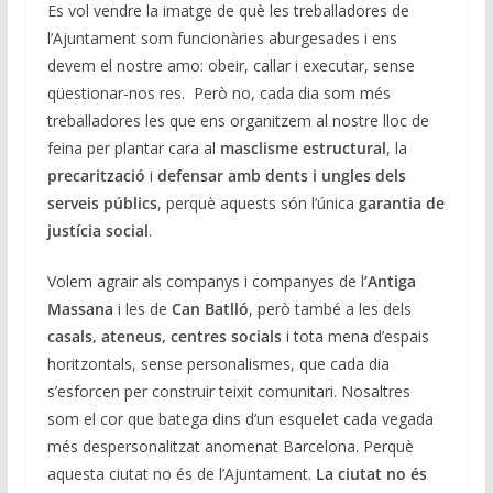
Es vol vendre la imatge de què les treballadores de
l’Ajuntament som funcionàries aburgesades i ens
devem el nostre amo: obeir, callar i executar, sense
qüestionar-nos res. Però no, cada dia som més
treballadores les que ens organitzem al nostre lloc de
feina per plantar cara al
masclisme estructural
, la
precarització
i
defensar amb dents i ungles dels
serveis públics
, perquè aquests són l’única
garantia de
justícia social
.
Volem agrair als companys i companyes de l
’Antiga
Massana
i les de
Can Batlló
, però també a les dels
casals, ateneus, centres socials
i tota mena d’espais
horitzontals, sense personalismes, que cada dia
s’esforcen per construir teixit comunitari. Nosaltres
som el cor que batega dins d’un esquelet cada vegada
més despersonalitzat anomenat Barcelona. Perquè
aquesta ciutat no és de l’Ajuntament.
La ciutat no és