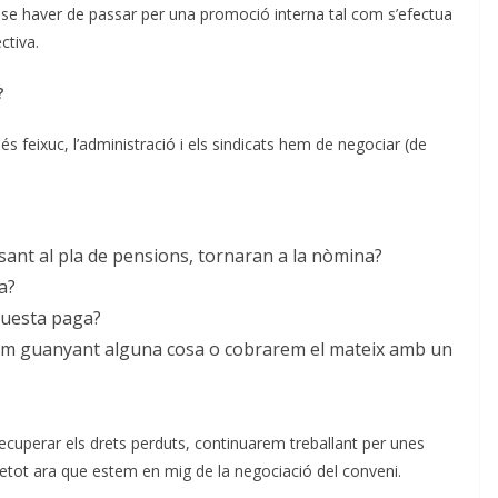
ense haver de passar per una promoció interna tal com s’efectua
ectiva.
?
feixuc, l’administració i els sindicats hem de negociar (de
ant al pla de pensions, tornaran a la nòmina?
a?
questa paga?
em guanyant alguna cosa o cobrarem el mateix amb un
ecuperar els drets perduts, continuarem treballant per unes
retot ara que estem en mig de la negociació del conveni.