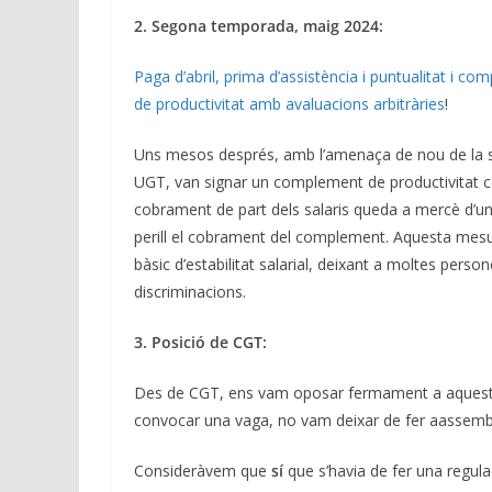
2. Segona temporada, maig 2024:
Paga d’abril, prima d’assistència i puntualitat i
de productivitat amb avaluacions arbitràries
!
Uns mesos després, amb l’amenaça de nou de la sin
UGT, van signar un complement de productivitat con
cobrament de part dels salaris queda a mercè d’una
perill el cobrament del complement. Aquesta mesura
bàsic d’estabilitat salarial, deixant a moltes pers
discriminacions.
3. Posició de CGT:
Des de CGT, ens vam oposar fermament a aquestes
convocar una vaga, no vam deixar de fer aassemblees
Consideràvem que
sí
que s’havia de fer una regulac