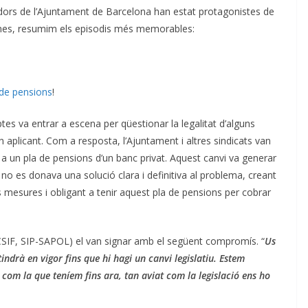
lladors de l’Ajuntament de Barcelona han estat protagonistes de
mines, resumim els episodis més memorables:
a de pensions
!
ptes va entrar a escena per qüestionar la legalitat d’alguns
 aplicant. Com a resposta, l’Ajuntament i altres sindicats van
 a un pla de pensions d’un banc privat. Aquest canvi va generar
at no es donava una solució clara i definitiva al problema, creant
s mesures i obligant a tenir aquest pla de pensions per cobrar
CSIF, SIP-SAPOL) el van signar amb el següent compromís. “
Us
drà en vigor fins que hi hagi un canvi legislatiu. Estem
com la que teníem fins ara, tan aviat com la legislació ens ho