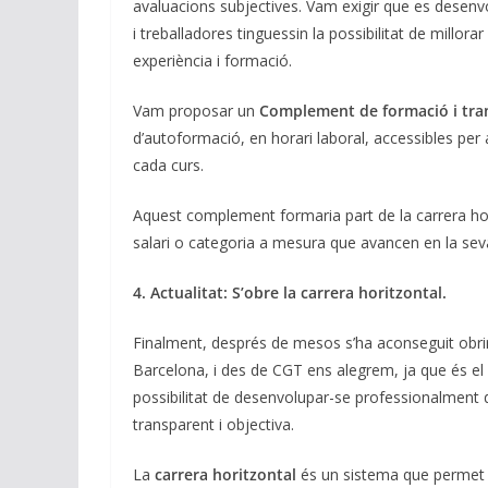
avaluacions subjectives. Vam exigir que es desen
i treballadores tinguessin la possibilitat de millora
experiència i formació.
Vam proposar un
Complement de formació i tra
d’autoformació, en horari laboral, accessibles per
cada curs.
Aquest complement formaria part de la carrera hori
salari o categoria a mesura que avancen en la seva
4. Actualitat: S’obre la carrera horitzontal.
Finalment, després de mesos s’ha aconseguit obrir 
Barcelona, i des de CGT ens alegrem, ja que és el
possibilitat de desenvolupar-se professionalment d
transparent i objectiva.
La
carrera horitzontal
és un sistema que permet mi