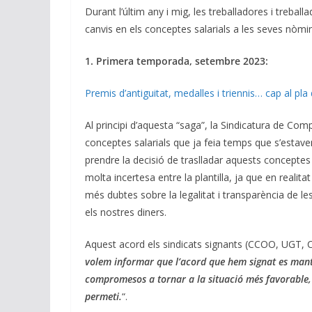
Durant l’últim any i mig, les treballadores i treba
canvis en els conceptes salarials a les seves nò
1. Primera temporada, setembre 2023:
Premis d’antiguitat, medalles i triennis… cap al pl
Al principi d’aquesta “saga”, la Sindicatura de Com
conceptes salarials que ja feia temps que s’estaven
prendre la decisió de traslladar aquests conceptes
molta incertesa entre la plantilla, ja que en realit
més dubtes sobre la legalitat i transparència de le
els nostres diners.
Aquest acord els sindicats signants (CCOO, UGT, 
volem informar que l’acord que hem signat es mantin
compromesos a tornar a la situació més favorable, 
permeti.
“.