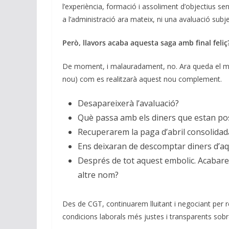
l’experiència, formació i assoliment d’objectius s
a l’administració ara mateix, ni una avaluació subj
Però, llavors acaba aquesta saga amb final feliç
De moment, i malauradament, no. Ara queda el més 
nou) com es realitzarà aquest nou complement.
Desapareixerà l’avaluació?
Què passa amb els diners que estan pos
Recuperarem la paga d’abril consolidad
Ens deixaran de descomptar diners d’a
Després de tot aquest embolic. Acabar
altre nom?
Des de CGT, continuarem lluitant i negociant per r
condicions laborals més justes i transparents sob