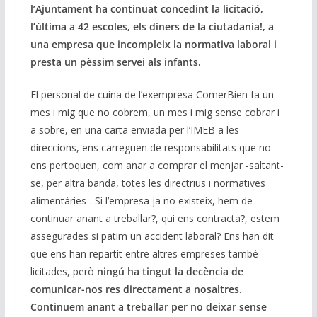
l’Ajuntament ha continuat concedint la licitació,
l’última a 42 escoles, els diners de la ciutadania!, a
una empresa que incompleix la normativa laboral i
presta un pèssim servei als infants.
El personal de cuina de l’exempresa ComerBien fa un
mes i mig que no cobrem, un mes i mig sense cobrar i
a sobre, en una carta enviada per l’IMEB a les
direccions, ens carreguen de responsabilitats que no
ens pertoquen, com anar a comprar el menjar -saltant-
se, per altra banda, totes les directrius i normatives
alimentàries-. Si l’empresa ja no existeix, hem de
continuar anant a treballar?, qui ens contracta?, estem
assegurades si patim un accident laboral? Ens han dit
que ens han repartit entre altres empreses també
licitades, però
ningú ha tingut la decència de
comunicar-nos res directament a nosaltres.
Continuem anant a treballar per no deixar sense