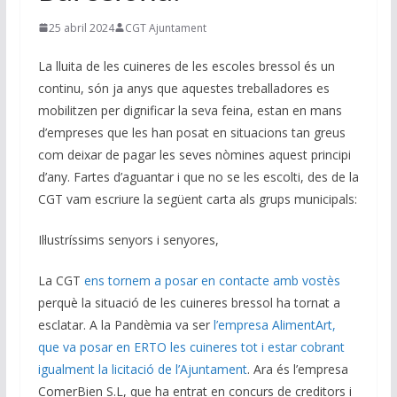
25 abril 2024
CGT Ajuntament
La lluita de les cuineres de les escoles bressol és un
continu, són ja anys que aquestes treballadores es
mobilitzen per dignificar la seva feina, estan en mans
d’empreses que les han posat en situacions tan greus
com deixar de pagar les seves nòmines aquest principi
d’any. Fartes d’aguantar i que no se les escolti, des de la
CGT vam escriure la següent carta als grups municipals:
Il·lustríssims senyors i senyores,
La CGT
ens tornem a posar en contacte amb vostès
perquè la situació de les cuineres bressol ha tornat a
esclatar. A la Pandèmia va ser
l’empresa AlimentArt,
que va posar en ERTO les cuineres tot i estar cobrant
igualment la licitació de l’Ajuntament
. Ara és l’empresa
ComerBien S.L, que ha entrat en concurs de creditors i