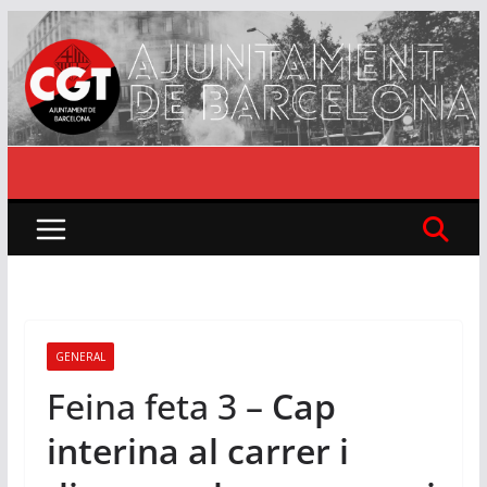
Skip
to
content
GENERAL
Feina feta 3 –
Cap
interina al carrer i