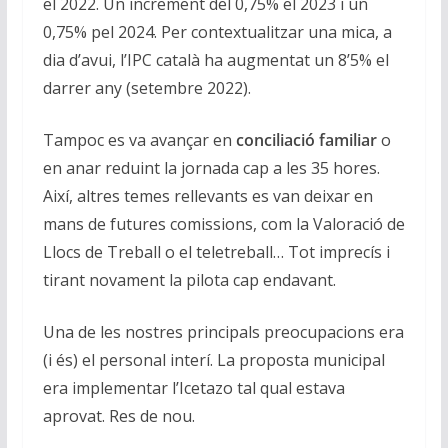
el 2022. Un increment del 0,75% el 2023 i un
0,75% pel 2024. Per contextualitzar una mica, a
dia d’avui, l’IPC català ha augmentat un 8’5% el
darrer any (setembre 2022).
Tampoc es va avançar en
conciliació familiar
o
en anar reduint la jornada cap a les 35 hores.
Així, altres temes rellevants es van deixar en
mans de futures comissions, com la Valoració de
Llocs de Treball o el teletreball… Tot imprecís i
tirant novament la pilota cap endavant.
Una de les nostres principals preocupacions era
(i és) el personal interí. La proposta municipal
era implementar l’Icetazo tal qual estava
aprovat. Res de nou.