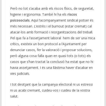
Però no tot s’acaba amb els riscos físics, de seguretat,
higiene i ergonomia. També hi ha els
riscos
psicosocials
. Aquí l’acompanyament sindical potser és
més necessari. L’estrès i el burnout (estar cremat) cal
atacar-los amb formació i reorganitzacions del treball.
Pel que fa a l’assetjament laboral hem de ser una mica
crítics, existeix un bon protocol a l’Ajuntament per
denunciar casos, fer la valoració i proposar solucions,
però alguna cosa falla quan en quasi tots (o tots) els
casos que s’han tractat la conclusió ha estat que no hi
havia assetjament. I és una llàstima haver d’acabar en
vies judicials.
I tot desitjant que la campanya electoral ni us estressi
ni us acabi cremant, cuideu-vos i cuideu de la vostra
salut.