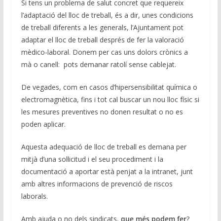
Si tens un problema de salut concret que requereix
l’adaptació del lloc de treball, és a dir, unes condicions
de treball diferents a les generals, l’Ajuntament pot
adaptar el lloc de treball després de fer la valoració
mèdico-laboral. Donem per cas uns dolors crònics a
mà o canell: pots demanar ratolí sense cablejat.
De vegades, com en casos d’hipersensibilitat química o
electromagnètica, fins i tot cal buscar un nou lloc físic si
les mesures preventives no donen resultat o no es
poden aplicar.
Aquesta adequació de lloc de treball es demana per
mitjà d’una sol·licitud i el seu procediment i la
documentació a aportar està penjat a la intranet, junt
amb altres informacions de prevenció de riscos
laborals.
Amb ajuda o no dels sindicats,
que més podem fer
?