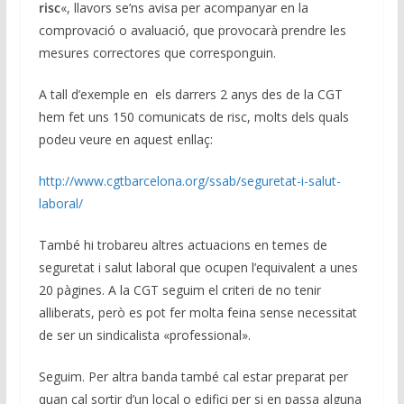
risc
«, llavors se’ns avisa per acompanyar en la
comprovació o avaluació, que provocarà prendre les
mesures correctores que corresponguin.
A tall d’exemple en els darrers 2 anys des de la CGT
hem fet uns 150 comunicats de risc, molts dels quals
podeu veure en aquest enllaç:
http://www.cgtbarcelona.org/
ssab/seguretat-i-salut-
laboral/
També hi trobareu altres actuacions en temes de
seguretat i salut laboral que ocupen l’equivalent a unes
20 pàgines. A la CGT seguim el criteri de no tenir
alliberats, però es pot fer molta feina sense necessitat
de ser un sindicalista «professional».
Seguim. Per altra banda també cal estar preparat per
quan cal sortir d’un local o edifici per si en passa alguna