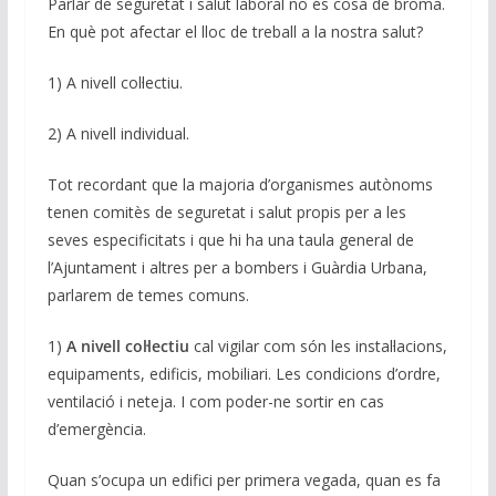
Parlar de seguretat i salut laboral no és cosa de broma.
En què pot afectar el lloc de treball a la nostra salut?
1) A nivell col·lectiu.
2) A nivell individual.
Tot recordant que la majoria d’organismes autònoms
tenen comitès de seguretat i salut propis per a les
seves especificitats i que hi ha una taula general de
l’Ajuntament i altres per a bombers i Guàrdia Urbana,
parlarem de temes comuns.
1)
A n
ivell col·lectiu
cal vigilar com són les instal·lacions,
equipaments, edificis, mobiliari. Les condicions d’ordre,
ventilació i neteja. I com poder-ne sortir en cas
d’emergència.
Quan s’ocupa un edifici per primera vegada, quan es fa