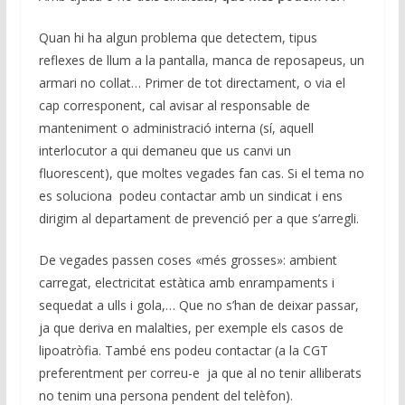
Quan hi ha algun problema que detectem, tipus
reflexes de llum a la pantalla, manca de reposapeus, un
armari no collat… Primer de tot directament, o via el
cap corresponent, cal avisar al responsable de
manteniment o administració interna (sí, aquell
interlocutor a qui demaneu que us canvi un
fluorescent), que moltes vegades fan cas. Si el tema no
es soluciona podeu contactar amb un sindicat i ens
dirigim al departament de prevenció per a que s’arregli.
De vegades passen coses «més grosses»: ambient
carregat, electricitat estàtica amb enrampaments i
sequedat a ulls i gola,… Que no s’han de deixar passar,
ja que deriva en malalties, per exemple els casos de
lipoatròfia. També ens podeu contactar (a la CGT
preferentment per correu-e ja que al no tenir alliberats
no tenim una persona pendent del telèfon).