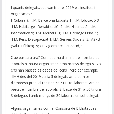
I quants delegats/des van triar el 2019 els instituts i
organismes?
I. Cultura 9; I.M. Barcelona Esports 1; I.M. Educació 3;
I.M. Habitatge i Rehabilitació 9; I.M. Hisenda 5; I.M.
Informàtica 9; I.M. Mercats 1; I.M. Paisatge Urbà 1;
I.M. Pers. Discapacitat 1; I.M. Serveis Socials 3; ASPB
(Salut Pública) 9; CEB (Consorci Educació) 9
Que passarà ara? Com que ha disminuït el nombre de
laborals hi haurà organismes amb menys delegats. No
ens han passat les dades del cens. Però per exemple
l’IMH des del 2019 tenia 5 delegats amb comitè
d’empresa propi al tenir entre 51 i 100 laborals. Ara ha
baixat el nombre de laborals. Si baixa de 31 a 50 tindrà
3 delegats i amb menys de 30 laborals un sol delegat.
Alguns organismes com el Consorci de Biblioteques,