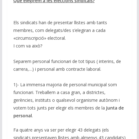
Que elegirem a les eleccions sindicals?
Els sindicats han de presentar llistes amb tants
membres, com delegats/des s’elegiran a cada
«circumscripció» electoral.
I com va això?
Separem personal funcionari de tot tipus ( interins, de
carrera,…) i personal amb contracte laboral.
1)- La immensa majoria de personal municipal som
funcionari. Treballem a casa gran, a districtes,
gerències, instituts o qualsevol organisme autònom i
votem tots junts per elegir els membres de la
Junta de
personal
.
Fa quatre anys va ser per elegir 43 delegats (els
sindicats presentaven llistes amb almenys 43 candidats)