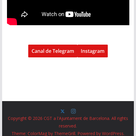
Canal de Telegram
Instagram
Copyright © 2026
CGT a l'Ajuntament de Barcelona
. All rights
reserved.
Theme:
ColorMag
by ThemeGrill. Powered by
WordPress
.