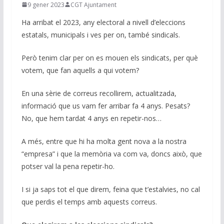
9 gener 2023
CGT Ajuntament
Ha arribat el 2023, any electoral a nivell d’eleccions
estatals, municipals i ves per on, també sindicals.
Però tenim clar per on es mouen els sindicats, per què
votem, que fan aquells a qui votem?
En una sèrie de correus recollirem, actualitzada,
informació que us vam fer arribar fa 4 anys. Pesats?
No, que hem tardat 4 anys en repetir-nos…
A més, entre que hi ha molta gent nova a la nostra
“empresa” i que la memòria va com va, doncs això, que
potser val la pena repetir-ho.
I si ja saps tot el que direm, feina que t’estalvies, no cal
que perdis el temps amb aquests correus.