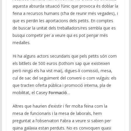
aquesta absurda situació l’únic que provoca és doblar la
feina a recursos humans (s’ha de reunir més vegades), i
que es perdin les aportacions dels petits. En comptes
de buscar la unitat dels treballadors/res sembla que es
busqui competir per a veure qui es pot penjar més
medalles.
Hi ha alguns actors secundaris que pels petits són com
els bitllets de 500 euros (tothom sap que existeixen
però ningú els ha vist mai), digues-li comissió, mesa,
cul de sac del seguiment del conveni o com vulguis: els
que tracten oferta pública i promoció interna, pla de
mobilitat, el Casey
Formació
…
Altres que haurien d’existir i fer molta feina com la
mesa de funcionaris i la mesa de laborals, hem
preguntat a l’observatori Fabra a veure si sabien per
quina galàxia estan perduts. No es convoquen quasi