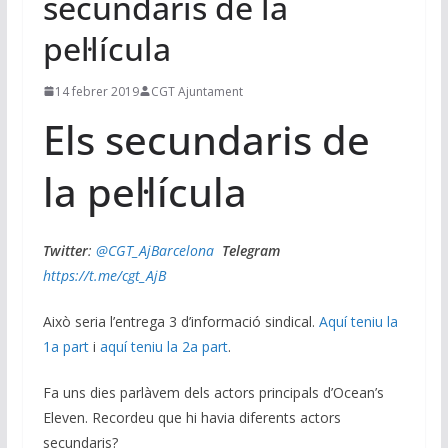
secundaris de la
pel·lícula
14 febrer 2019
CGT Ajuntament
Els secundaris de
la pel·lícula
Twitter
:
@CGT_AjBarcelona
Telegram
https://t.me/cgt_AjB
Això seria l’entrega 3 d’informació sindical.
Aquí teniu la
1a part
i
aquí teniu la 2a part
.
Fa uns dies parlàvem dels actors principals d’Ocean’s
Eleven. Recordeu que hi havia diferents actors
secundaris?