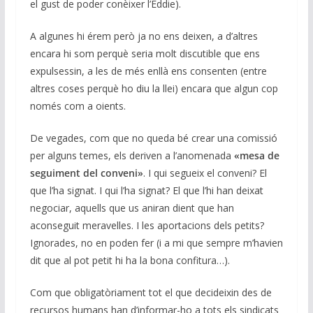
el gust de poder conèixer l’Eddie).
A algunes hi érem però ja no ens deixen, a d’altres
encara hi som perquè seria molt discutible que ens
expulsessin, a les de més enllà ens consenten (entre
altres coses perquè ho diu la llei) encara que algun cop
només com a oients.
De vegades, com que no queda bé crear una comissió
per alguns temes, els deriven a l’anomenada
«mesa de
seguiment del conveni»
. I qui segueix el conveni? El
que l’ha signat. I qui l’ha signat? El que l’hi han deixat
negociar, aquells que us aniran dient que han
aconseguit meravelles. I les aportacions dels petits?
Ignorades, no en poden fer (i a mi que sempre m’havien
dit que al pot petit hi ha la bona confitura…).
Com que obligatòriament tot el que decideixin des de
recursos humans han d’informar-ho a tots els sindicats