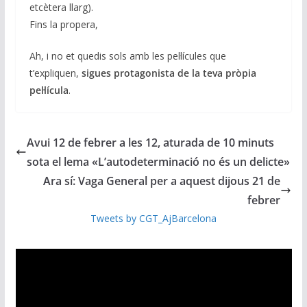
etcètera llarg).
Fins la propera,
Ah, i no et quedis sols amb les pel·lícules que
t’expliquen,
sigues protagonista de la teva pròpia
pel·lícula
.
Avui 12 de febrer a les 12, aturada de 10 minuts
sota el lema «L’autodeterminació no és un delicte»
Ara sí: Vaga General per a aquest dijous 21 de
febrer
Tweets by CGT_AjBarcelona