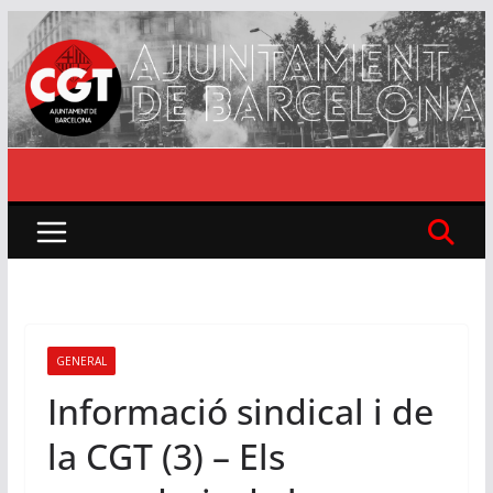
Skip
to
content
GENERAL
Informació sindical i de
la CGT (3) – Els