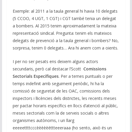
Exemple: al 2011 a la taula general hi havia 10 delegats
(5 CCOO, 4 UGT, 1 CGT) i CGT també tenia un delegat
a bombers. Al 2015 tenim aproximadament la mateixa
representació sindical. Pregunta: tenim els mateixos
delegats de prevenció a la taula general i bombers? No,
sorpresa, tenim 0 delegats… Ara hi anem com a oients.
I per no ser pesats ens deixem alguns actors
secundaris, però cal destacar l’Scott
Comissions
Sectorials Específiques
. Per a temes puntuals o per
temps indefinit amb seguiment periòdic, hi ha la
comissió de seguretat de les OAC, comissions dels
inspectors i llicències dels districtes, les recents meses
per pactar horaris específics en llocs d’atenció al públic,
meses sectorials com la de serveis socials o altres
organismes autònoms, i un llarg
eeeeettttcccèèèèèèttteeeraaa (ho sento, això és un