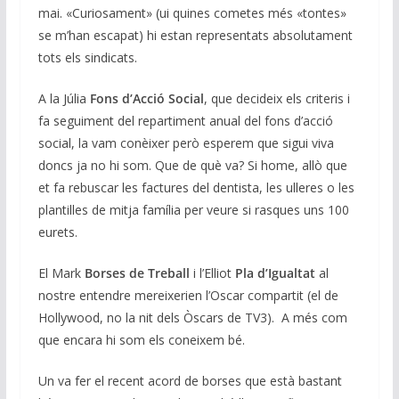
mai. «Curiosament» (ui quines cometes més «tontes»
se m’han escapat) hi estan representats absolutament
tots els sindicats.
A la Júlia
Fons d’Acció Social
, que decideix els criteris i
fa seguiment del repartiment anual del fons d’acció
social, la vam conèixer però esperem que sigui viva
doncs ja no hi som. Que de què va? Si home, allò que
et fa rebuscar les factures del dentista, les ulleres o les
plantilles de mitja família per veure si rasques uns 100
eurets.
El Mark
Borses de Treball
i l’Elliot
Pla d’Igualtat
al
nostre entendre mereixerien l’Oscar compartit (el de
Hollywood, no la nit dels Òscars de TV3). A més com
que encara hi som els coneixem bé.
Un va fer el recent acord de borses que està bastant