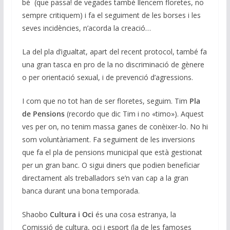
bé (que passa! de vegades també llencem floretes, no
sempre critiquem) i fa el seguiment de les borses i les
seves incidències, n’acorda la creació…
La del pla d’igualtat, apart del recent protocol, també fa
una gran tasca en pro de la no discriminació de gènere
o per orientació sexual, i de prevenció d’agressions.
I com que no tot han de ser floretes, seguim. Tim
Pla
de Pensions
(recordo que dic Tim i no «timo»). Aquest
ves per on, no tenim massa ganes de conèixer-lo. No hi
som voluntàriament. Fa seguiment de les inversions
que fa el pla de pensions municipal que està gestionat
per un gran banc. O sigui diners que podien beneficiar
directament als treballadors se’n van cap a la gran
banca durant una bona temporada.
Shaobo
Cultura i Oci
és una cosa estranya, la
Comissió de cultura, oci i esport (la de les famoses