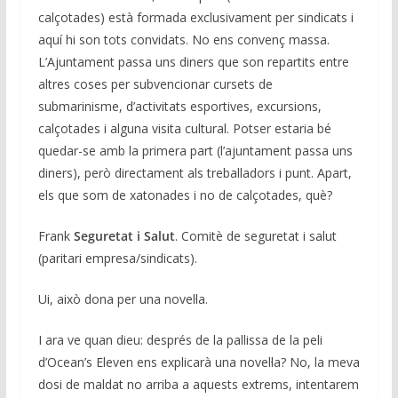
calçotades) està formada exclusivament per sindicats i
aquí hi son tots convidats. No ens convenç massa.
L’Ajuntament passa uns diners que son repartits entre
altres coses per subvencionar cursets de
submarinisme, d’activitats esportives, excursions,
calçotades i alguna visita cultural. Potser estaria bé
quedar-se amb la primera part (l’ajuntament passa uns
diners), però directament als treballadors i punt. Apart,
els que som de xatonades i no de calçotades, què?
Frank
Seguretat i Salut
. Comitè de seguretat i salut
(paritari empresa/sindicats).
Ui, això dona per una novel·la.
I ara ve quan dieu: després de la pallissa de la peli
d’Ocean’s Eleven ens explicarà una novel·la? No, la meva
dosi de maldat no arriba a aquests extrems, intentarem