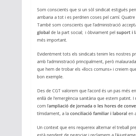
Som conscients que si un sòl sindicat estigués pen
arribaria a tot i es perdrien coses pel camí. Quatr
També som conscients que l’administració accepta l
global
de la part social; i òbviament pel
suport i l
més important.
Evidentment tots els sindicats tenim les nostres prio
amb l’administració principalment, però malaura
que hem de trobar els «llocs comuns» i creiem que
bon exemple.
Des de CGT valorem que l’acord és un pas més en l
enllà de l’emergència sanitària que estem patint.
com l’
ampliació de jornada o les hores de conve
tímidament, a la
conciliació familiar i laboral
en a
Un context que ens requereix alternar el treball pres
està pendent de negociar i reclamem a l’Ajuntame