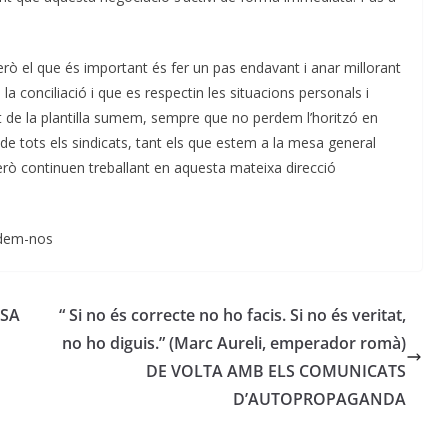
rò el que és important és fer un pas endavant i anar millorant
 la conciliació i que es respectin les situacions personals i
ort de la plantilla sumem, sempre que no perdem l’horitzó en
 de tots els sindicats, tant els que estem a la mesa general
rò continuen treballant en aquesta mateixa direcció
-nos
ASA
“ Si no és correcte no ho facis. Si no és veritat,
no ho diguis.” (Marc Aureli, emperador romà)
DE VOLTA AMB ELS COMUNICATS
D’AUTOPROPAGANDA