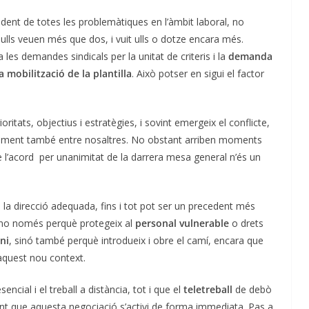
dent de totes les problemàtiques en l’àmbit laboral, no
e ulls veuen més que dos, i vuit ulls o dotze encara més.
es demandes sindicals per la unitat de criteris i la
demanda
a mobilització de la plantilla
. Això potser en sigui el factor
ritats, objectius i estratègies, i sovint emergeix el conflicte,
dament també entre nosaltres. No obstant arriben moments
 l’acord per unanimitat de la darrera mesa general n’és un
a direcció adequada, fins i tot pot ser un precedent més
 I no només perquè protegeix al
personal vulnerable
o drets
ni
, sinó també perquè introdueix i obre el camí, encara que
quest nou context.
encial i el treball a distància, tot i que el
teletreball
de debò
nt que aquesta negociació s’activi de forma immediata. Pas a