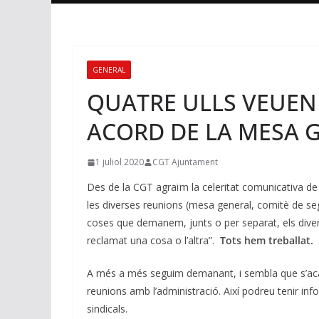
GENERAL
QUATRE ULLS VEUEN
ACORD DE LA MESA 
1 juliol 2020
CGT Ajuntament
Des de la CGT agraïm la celeritat comunicativa de
les diverses reunions (mesa general, comitè de segu
coses que demanem, junts o per separat, els diver
reclamat una cosa o l’altra”.
Tots hem treballat.
A més a més seguim demanant, i sembla que s’acaba
reunions amb l’administració. Així podreu tenir i
sindicals.