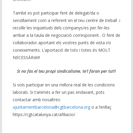
També es pot participar fent de delegat/da o
senzillament com a referent en el teu centre de treball i
recollir les inquietuds dels companys/es per fer-les
arribar a la taula de negociació corresponent . O fent de
col·laborador aportant els vostres punts de vista i/o
coneixements. L’aportació de tots i totes és MOLT
NECESSÀRIA!!!
Si no fas e
l teu propi sindicalisme, te’l faran per tu!!!
Si vols participar en una millora real de les condicions
laborals. Si t’animés a fer un pas endavant, pots
contactar amb nosaltres:
ajuntamentbarcelona@cgtbarcelona.org
o a l’enllaç
https://cgtcatalunya.cat/afiliacio/