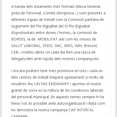
A banda dels estaments més formals (Mesa General,
Junta de Personal, Comité d’empresa…) som presents a
diferents espais de treball com la Comissió paritària de
seguiment del Pla d’igualtat del III Pla d’igualtat
d’oportunitats entre dones i homes, la comissió de
BORSES, la de MOBILITAT així com les meses de
SALUT LABORAL, SPEIS, OAC, IMSS, IMH, Bressol,
CEB, i moltes altres on cada dia fem una tasca de
delegats/des amb l’ajuda dels nostres companys/es.
I encara podrem tenir més presència en tots i cada un
dels centres de treball d’aquest ajuntament si molts de
vosaltres feu UN PAS ENDAVANT! i aporteu el vostre
granet de sorra en la millora de les condicions laborals
del personal municipal. En aquests temes sempre hi ha
feina i tot és possible amb autoorganització i lluita com
ho demostra la nostra campanya CAP INTERÍ AL
CARRER!!!