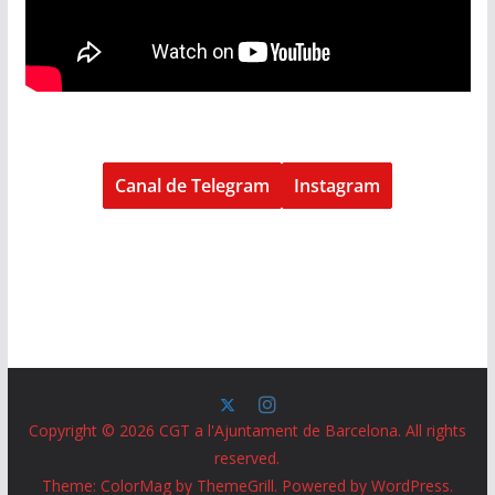
Canal de Telegram
Instagram
Copyright © 2026
CGT a l'Ajuntament de Barcelona
. All rights
reserved.
Theme:
ColorMag
by ThemeGrill. Powered by
WordPress
.