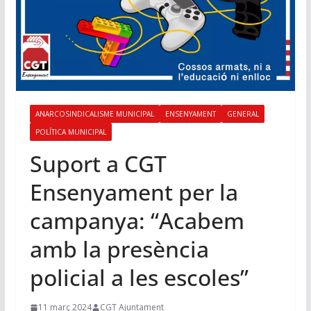
ANARCOSINDICALISME MUNICIPAL
ENSENYAMENT
GENERAL
POLÍTICA MUNICIPAL
Suport a CGT
Ensenyament per la
campanya: “Acabem
amb la presència
policial a les escoles”
11 març 2024
CGT Ajuntament