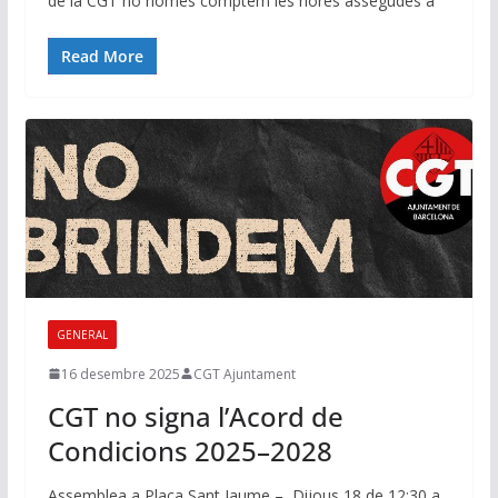
de la CGT no només comptem les hores assegudes a
Read More
GENERAL
16 desembre 2025
CGT Ajuntament
CGT no signa l’Acord de
Condicions 2025–2028
Assemblea a Plaça Sant Jaume – Dijous 18 de 12:30 a