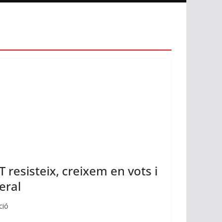
resisteix, creixem en vots i
eral
ció