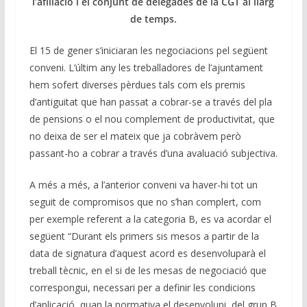
l’afiliació i el conjunt de delegades de la CGT al llarg
de temps.
El 15 de gener s’iniciaran les negociacions pel següent
conveni. L’últim any les treballadores de l’ajuntament
hem sofert diverses pèrdues tals com els premis
d’antiguitat que han passat a cobrar-se a través del pla
de pensions o el nou complement de productivitat, que
no deixa de ser el mateix que ja cobràvem però
passant-ho a cobrar a través d’una avaluació subjectiva.
A més a més, a l’anterior conveni va haver-hi tot un
seguit de compromisos que no s’han complert, com
per exemple referent a la categoria B, es va acordar el
següent “Durant els primers sis mesos a partir de la
data de signatura d’aquest acord es desenvoluparà el
treball tècnic, en el si de les mesas de negociació que
correspongui, necessari per a definir les condicions
d’aplicació, quan la normativa el desenvolupi, del grup B