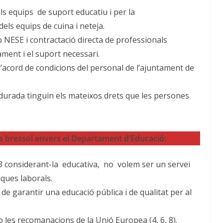
ls equips de suport educatiu i per la
dels equips de cuina i neteja.
 NESE i contractació directa de professionals
ament i el suport necessari.
’acord de condicions del personal de l’ajuntament de
 durada tinguin els mateixos drets que les persones
s bressol envers el Departament d’Educació:
-3 considerant-la educativa, no volem ser un servei
tiques laborals.
 de garantir una educació pública i de qualitat per al
les recomanacions de la Unió Europea (4, 6, 8).