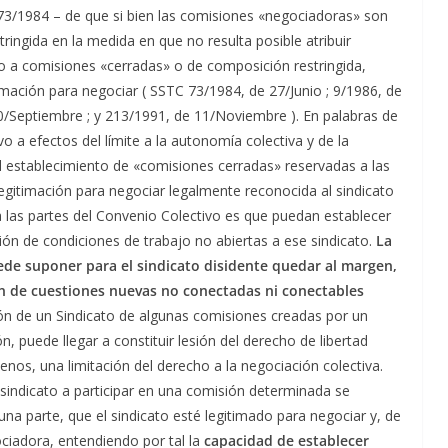
C 73/1984 – de que si bien las comisiones «negociadoras» son
estringida en la medida en que no resulta posible atribuir
o a comisiones «cerradas» o de composición restringida,
imación para negociar ( SSTC 73/1984, de 27/Junio ; 9/1986, de
0/Septiembre ; y 213/1991, de 11/Noviembre ). En palabras de
o a efectos del límite a la autonomía colectiva y de la
 el establecimiento de «comisiones cerradas» reservadas a las
legitimación para negociar legalmente reconocida al sindicato
a las partes del Convenio Colectivo es que puedan establecer
ón de condiciones de trabajo no abiertas a ese sindicato.
La
ede suponer para el sindicato disidente quedar al margen,
ón de cuestiones nuevas no conectadas ni conectables
ión de un Sindicato de algunas comisiones creadas por un
, puede llegar a constituir lesión del derecho de libertad
menos, una limitación del derecho a la negociación colectiva.
l sindicato a participar en una comisión determinada se
na parte, que el sindicato esté legitimado para negociar y, de
ciadora, entendiendo por tal la
capacidad de establecer