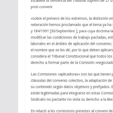
Estableix la Sentència del Tribunal Suprem de 21 
post-conveni:
«sobre el primero de los extremos, la distinción 
reiteración hemos proclamado que el tema ya ha s
y 184/1991 [30/Septiembre ], para cuya doctrina l
modificar las condiciones de trabajo pactadas, es
laborales en el ámbito de aplicación del convenio;
el nombre que se les dé, por lo que deben aplicars
considera el Tribunal Constitucional que todos los
derecho a formar parte de la Comisión «negociadora
Las Comisiones «aplicadoras» son las que tienen po
cláusulas del convenio colectivo, la adaptación de
su contenido según datos objetivos y prefijados. E
están legitimadas para integrarse en estas Comisio
Sindicato no pactante no viola su derecho a la libe
En relació a les comissions previstes al conveni d