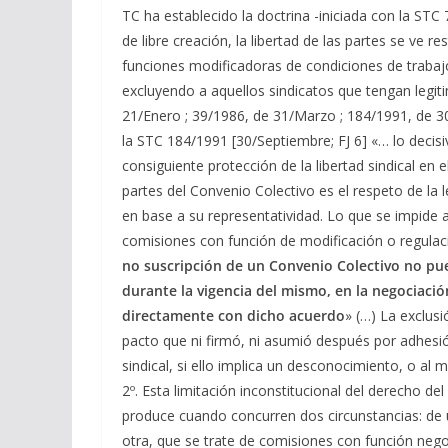
TC ha establecido la doctrina -iniciada con la ST
de libre creación, la libertad de las partes se ve r
funciones modificadoras de condiciones de trabaj
excluyendo a aquellos sindicatos que tengan legit
21/Enero ; 39/1986, de 31/Marzo ; 184/1991, de 3
la STC 184/1991 [30/Septiembre; FJ 6] «… lo decisiv
consiguiente protección de la libertad sindical en
partes del Convenio Colectivo es el respeto de la 
en base a su representatividad. Lo que se impide 
comisiones con función de modificación o regulaci
no suscripción de un Convenio Colectivo no pu
durante la vigencia del mismo, en la negociaci
directamente con dicho acuerdo
» (…) La exclus
pacto que ni firmó, ni asumió después por adhesión
sindical, si ello implica un desconocimiento, o al 
2º. Esta limitación inconstitucional del derecho de
produce cuando concurren dos circunstancias: de u
otra, que se trate de comisiones con función nego