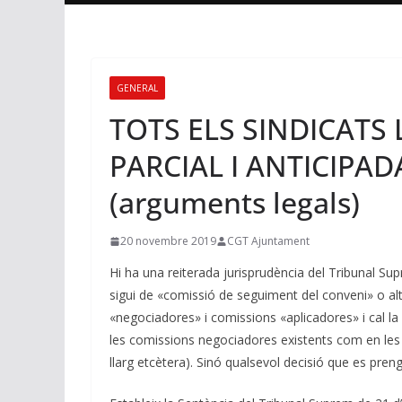
GENERAL
TOTS ELS SINDICATS 
PARCIAL I ANTICIPA
(arguments legals)
20 novembre 2019
CGT Ajuntament
Hi ha una reiterada jurisprudència del Tribunal Su
sigui de «comissió de seguiment del conveni» o al
«negociadores» i comissions «aplicadores» i cal la
les comissions negociadores existents com en les q
llarg etcètera). Sinó qualsevol decisió que es prengu