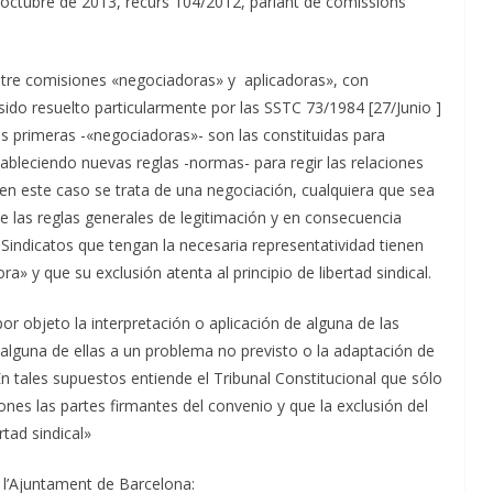
d’octubre de 2013, recurs 104/2012, parlant de comissions
entre comisiones «negociadoras» y aplicadoras», con
ido resuelto particularmente por las SSTC 73/1984 [27/Junio ]
as primeras -«negociadoras»- son las constituidas para
tableciendo nuevas reglas -normas- para regir las relaciones
 en este caso se trata de una negociación, cualquiera que sea
e las reglas generales de legitimación y en consecuencia
 Sindicatos que tengan la necesaria representatividad tienen
» y que su exclusión atenta al principio de libertad sindical.
r objeto la interpretación o aplicación de alguna de las
 alguna de ellas a un problema no previsto o la adaptación de
n tales supuestos entiende el Tribunal Constitucional que sólo
nes las partes firmantes del convenio y que la exclusión del
rtad sindical»
e l’Ajuntament de Barcelona: