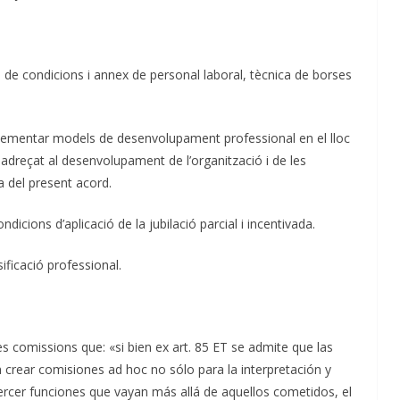
 de condicions i annex de personal laboral, tècnica de borses
implementar models de desenvolupament professional en el lloc
, adreçat al desenvolupament de l’organització i de les
a del present acord.
ondicions d’aplicació de la jubilació parcial i incentivada.
sificació professional.
es comissions que: «si bien ex art. 85 ET se admite que las
crear comisiones ad hoc no sólo para la interpretación y
ercer funciones que vayan más allá de aquellos cometidos, el