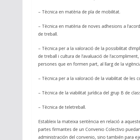
– Tècnica en matèria de pla de mobilitat.
– Tècnica en matèria de noves adhesions a l’acord
de treball.
– Tècnica per a la valoració de la possibilitat d’
de treball i cultura de l’avaluació de l’acompliment
persones que en formen part, al llarg de la vigènci
– Tècnica per a la valoració de la viabilitat de les c
– Tècnica de la viabilitat jurídica del grup B de clas
– Tècnica de teletreball.
Estableix la mateixa sentència en relació a aquest
partes firmantes de un Convenio Colectivo puedan 
administración del convenio, sino también para ej