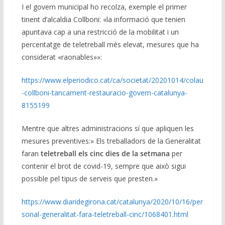
I el govern municipal ho recolza, exemple el primer
tinent d’alcaldia Collboni: «la informació que tenien
apuntava cap a una restricció de la mobilitat i un
percentatge de teletreball més elevat, mesures que ha
considerat «raonables»»:
https://www.elperiodico.cat/ca/societat/20201014/colau
-collboni-tancament-restauracio-govern-catalunya-
8155199
Mentre que altres administracions sí que apliquen les
mesures preventives:» Els treballadors de la Generalitat
faran
teletreball els cinc dies de la setmana
per
contenir el brot de covid-19, sempre que això sigui
possible pel tipus de serveis que presten.»
https://www.diaridegirona.cat/catalunya/2020/10/16/per
sonal-generalitat-fara-teletreball-cinc/1068401.html