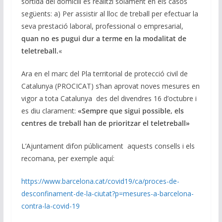
sortida del domicili es realitzi solament en els casos
següents: a) Per assistir al lloc de treball per efectuar la
seva prestació laboral, professional o empresarial,
quan no es pugui dur a terme en la modalitat de
teletreball.
«
Ara en el marc del Pla territorial de protecció civil de
Catalunya (PROCICAT) s’han aprovat noves mesures en
vigor a tota Catalunya des del divendres 16 d’octubre i
es diu clarament:
«
Sempre que sigui possible, els
centres de treball han de prioritzar el teletreball»
L’Ajuntament difon públicament aquests consells i els
recomana, per exemple aquí:
https://www.barcelona.cat/covid19/ca/proces-de-
desconfinament-de-la-ciutat?p=mesures-a-barcelona-
contra-la-covid-19