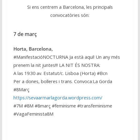
Si ens centrem a Barcelona, les principals
convocatòries són:
7 de març
Horta, Barcelona,
#ManifestacióNOCTURNA Ja està aquí! Un any més
prenem la nit juntes!!! LA NIT ÉS NOSTRA:
A las 19:30 av. Estatut/c. Lisboa (Horta) #Bcn
Per a dones, bolleres i trans. Convoca:La Gorda
#8Març
https://sevaarmarlagorda.wordpress.com/
#7M #8M #8març #feminisme #transfeminisme
#VagaFeminista8M