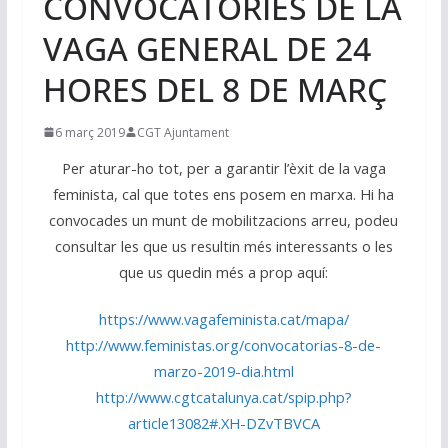
CONVOCATÒRIES DE LA
VAGA GENERAL DE 24
HORES DEL 8 DE MARÇ
6 març 2019
CGT Ajuntament
Per aturar-ho tot, per a garantir l’èxit de la vaga
feminista, cal que totes ens posem en marxa. Hi ha
convocades un munt de mobilitzacions arreu, podeu
consultar les que us resultin més interessants o les
que us quedin més a prop aquí:
https://www.vagafeminista.cat/mapa/
http://www.feministas.org/convocatorias-8-de-
marzo-2019-dia.html
http://www.cgtcatalunya.cat/spip.php?
article13082#.XH-DZvTBVCA