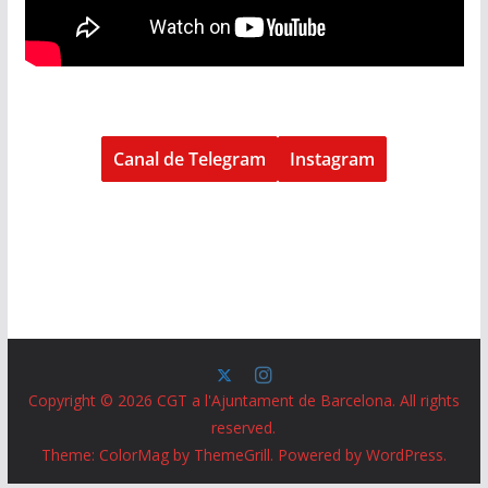
Canal de Telegram
Instagram
Copyright © 2026
CGT a l'Ajuntament de Barcelona
. All rights
reserved.
Theme:
ColorMag
by ThemeGrill. Powered by
WordPress
.