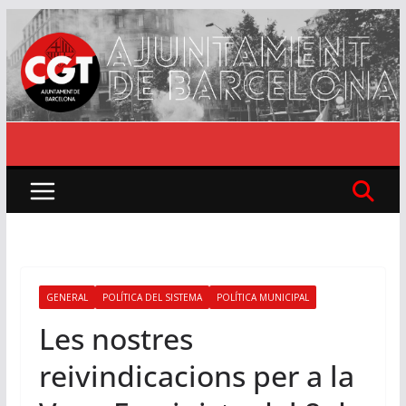
Skip
to
content
GENERAL
POLÍTICA DEL SISTEMA
POLÍTICA MUNICIPAL
Les nostres
reivindicacions per a la