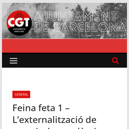
Skip
to
content
GENERAL
Feina feta 1 –
L’externalització de