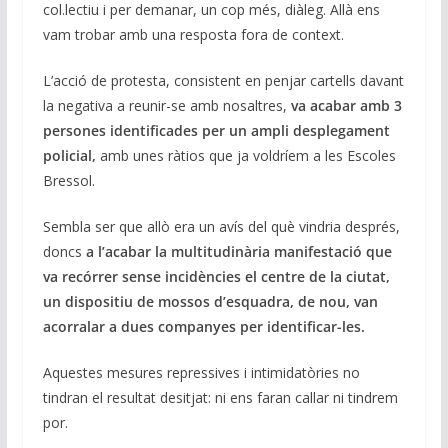
col.lectiu i per demanar, un cop més, diàleg. Allà ens
vam trobar amb una resposta fora de context.
L’acció de protesta, consistent en penjar cartells davant
la negativa a reunir-se amb nosaltres,
va acabar amb 3
persones identificades per un ampli desplegament
policial,
amb unes ràtios que ja voldríem a les Escoles
Bressol.
Sembla ser que allò era un avís del què vindria després,
doncs
a l’acabar la multitudinària manifestació que
va recórrer sense incidències el centre de la ciutat,
un dispositiu de mossos d’esquadra, de nou, van
acorralar a dues companyes per identificar-les.
Aquestes mesures repressives i intimidatòries no
tindran el resultat desitjat: ni ens faran callar ni tindrem
por.