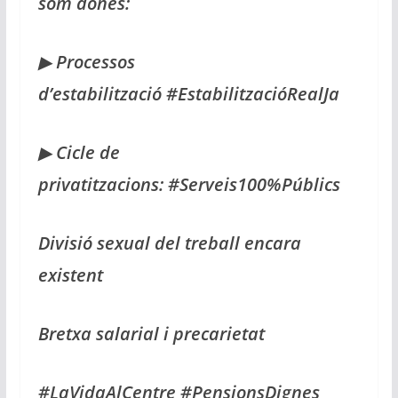
som dones:
▶
Processos
d’estabilització
#EstabilitzacióRealJa
▶
Cicle de
privatitzacions:
#Serveis100%Públics
Divisió sexual del treball encara
existent
Bretxa salarial i precarietat
#LaVidaAlCentre #PensionsDignes