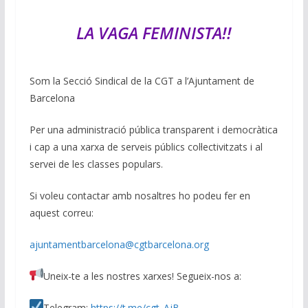
LA V
AGA FEMINISTA!!
Som la Secció Sindical de la CGT a l’Ajuntament de
Barcelona
Per una administració pública transparent i democràtica
i cap a una xarxa de serveis públics col·lectivitzats i al
servei de les classes populars.
Si voleu contactar amb nosaltres ho podeu fer en
aquest correu:
ajuntamentbarcelona@cgtbarcelona.org
Uneix-te a les nostres xarxes! Segueix-nos a:
Telegram:
https://t.me/cgt_AjB