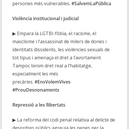
persones més vulnerables.
#SalvemLaPública
Violència institucional i judicial
▶ Empara la LGTBI-fòbia, el racisme, el
masclisme i l’assassinat de milers de dones i
identitats dissidents, les violències sexuals de
tot tipus i amenaça el dret a l’avortament.
Tampoc tenim dret real a l’habitatge,
especialment les més
precàries.
#EnsVolemVives
#ProuDesnonaments
Repressió a les llibertats
▶ La reforma del codi penal relativa al delicte de
desordres públics agreuja les penes per la