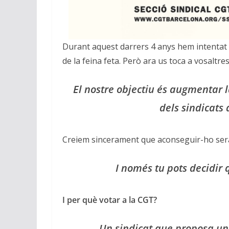
Durant aquest darrers 4 anys hem intentat 
de la feina feta. Però ara us toca a vosaltres
El nostre objectiu és augmentar l
dels sindicats
Creiem sincerament que aconseguir-ho serà 
I només tu pots decidir
I per què votar a la CGT?
Un sindicat que proposa un