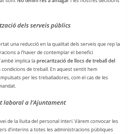
cat som.
No tenim res a amagar
i les nostres decisions
tzació dels serveis públics
rtat una reducció en la qualitat dels serveis que rep la
racions a l’haver de contemplar el benefici
 També implica la
precarització de llocs de treball del
ors condicions de treball. En aquest sentit hem
pulsats per les treballadores, com el cas de les
mandat.
t laboral a l’Ajuntament
ei de la lluita del personal interí. Vàrem convocar les
ers d’interins a totes les administracions públiques