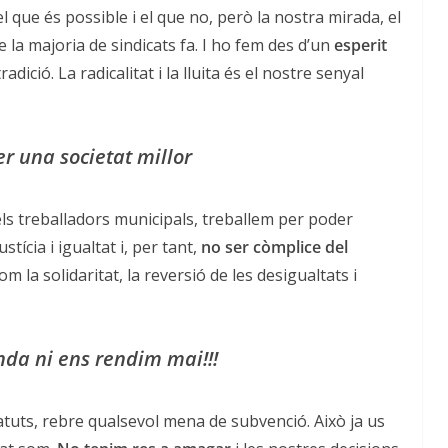
 que és possible i el que no, però la nostra mirada, el
 la majoria de sindicats fa. I ho fem des d’un
esperit
adició. La radicalitat i la lluita és el nostre senyal
r una societat millor
els treballadors municipals, treballem per poder
stícia i igualtat i, per tant,
no ser còmplice del
m la solidaritat, la reversió de les desigualtats i
nda ni ens rendim mai!!!
atuts, rebre qualsevol mena de subvenció. Això ja us