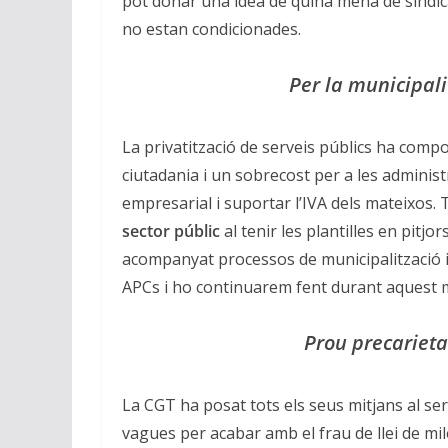
pot donar una idea de quina mena de sindi
no estan condicionades.
Per la municipali
La privatització de serveis públics ha compo
ciutadania i un sobrecost per a les administ
empresarial i suportar l’IVA dels mateixos.
sector
públic
al tenir les plantilles en pitj
acompanyat processos de municipalització im
APCs i ho continuarem fent durant aquest 
Prou precarieta
La CGT ha posat tots els seus mitjans al serv
vagues per acabar amb el frau de llei de mil