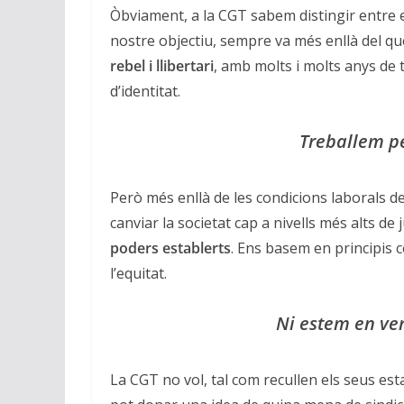
Òbviament, a la CGT sabem distingir entre el
nostre objectiu, sempre va més enllà del que
rebel i llibertari
, amb molts i molts anys de tr
d’identitat.
Treballem pe
Però més enllà de les condicions laborals d
canviar la societat cap a nivells més alts de ju
poders establerts
. Ens basem en principis co
l’equitat.
Ni estem en ve
La CGT no vol, tal com recullen els seus est